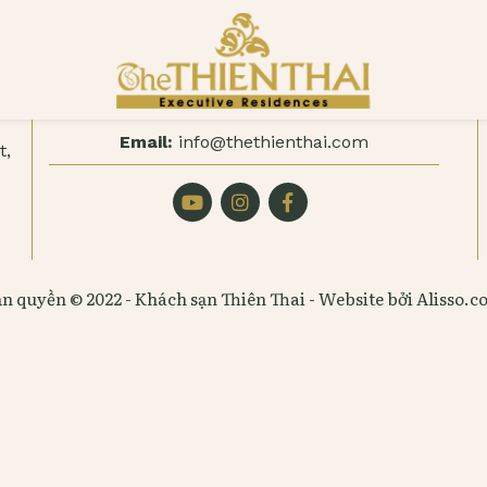
Điện thoại:
(+84.24) 37185568
Fax:
(+84.24) 37185519
Email:
info@thethienthai.com
t,
n quyền © 2022 - Khách sạn Thiên Thai - Website bởi Alisso.